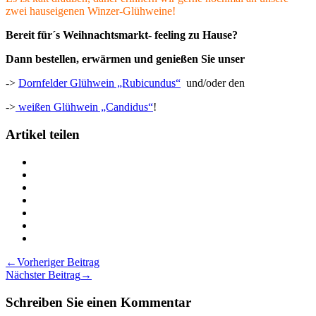
zwei hauseigenen Winzer-Glühweine!
Bereit für´s Weihnachtsmarkt- feeling zu Hause?
Dann bestellen, erwärmen und genießen Sie unser
->
Dornfelder Glühwein „Rubicundus“
und/oder den
->
weißen Glühwein „Candidus“
!
Artikel teilen
Teilen
Es
Teilen
ist
Es
Teilen
soweit,
ist
Es
Teilen
Glühweinzeit!
soweit,
ist
Es
Teilen
JETZT
Glühweinzeit!
soweit,
ist
Es
Teilen
IM
JETZT
Glühweinzeit!
soweit,
ist
Es
Drucken
ANGEBOT
IM
JETZT
Glühweinzeit!
soweit,
ist
Es
Beitragsnavigation
←
Vorheriger Beitrag
auf
ANGEBOT
IM
JETZT
Glühweinzeit!
soweit,
ist
Nächster Beitrag
→
Twitter
auf
ANGEBOT
IM
JETZT
Glühweinzeit!
soweit,
Facebook
auf
ANGEBOT
IM
JETZT
Glühweinzeit!
Schreiben Sie einen Kommentar
LinkedIn
auf
ANGEBOT
IM
JETZT
Pinterest
auf
ANGEBOT
IM