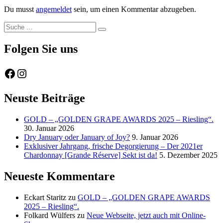
Xing
via
ANGEBOT
Du musst
angemeldet
sein, um einen Kommentar abzugeben.
Email
Suche
Suche
nach:
Folgen Sie uns
Facebook
Instagram
Neuste Beiträge
GOLD – „GOLDEN GRAPE AWARDS 2025 – Riesling“.
30. Januar 2026
Dry January oder January of Joy?
9. Januar 2026
Exklusiver Jahrgang, frische Degorgierung – Der 2021er
Chardonnay [Grande Réserve] Sekt ist da!
5. Dezember 2025
Neueste Kommentare
Eckart Staritz
zu
GOLD – „GOLDEN GRAPE AWARDS
2025 – Riesling“.
Folkard Wülfers
zu
Neue Webseite, jetzt auch mit Online-