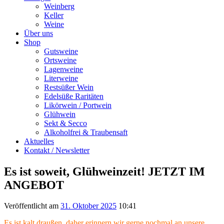
Weinberg
Keller
Weine
Über uns
Shop
Gutsweine
Ortsweine
Lagenweine
Literweine
Restsüßer Wein
Edelsüße Raritäten
Likörwein / Portwein
Glühwein
Sekt & Secco
Alkoholfrei & Traubensaft
Aktuelles
Kontakt / Newsletter
Es ist soweit, Glühweinzeit! JETZT IM
ANGEBOT
Veröffentlicht am
31. Oktober 2025
10:41
Es ist kalt draußen, daher erinnern wir gerne nochmal an unsere