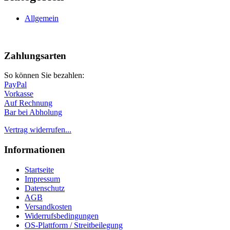
Allgemein
Nach
oben
Zahlungsarten
So können Sie bezahlen:
PayPal
Vorkasse
Auf Rechnung
Bar bei Abholung
Vertrag widerrufen...
Informationen
Startseite
Impressum
Datenschutz
AGB
Versandkosten
Widerrufsbedingungen
OS-Plattform / Streitbeilegung