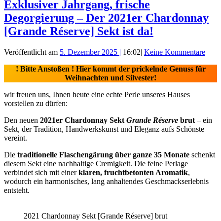
Exklusiver Jahrgang, frische
Degorgierung – Der 2021er Chardonnay
[Grande Réserve] Sekt ist da!
Veröffentlicht am
5. Dezember 2025
|
16:02
|
Keine Kommentare
!
Bitte Anstoßen !
Hier kommt der prickelnde Genuss für
Weihnachten und Silvester!
wir freuen uns, Ihnen heute eine echte Perle unseres Hauses
vorstellen zu dürfen:
Den neuen
2021er Chardonnay Sekt
Grande Réserve
brut
– ein
Sekt, der Tradition, Handwerkskunst und Eleganz aufs Schönste
vereint.
Die
traditionelle Flaschengärung über ganze 35 Monate
schenkt
diesem Sekt eine nachhaltige Cremigkeit. Die feine Perlage
verbindet sich mit einer
klaren, fruchtbetonten Aromatik
,
wodurch ein harmonisches, lang anhaltendes Geschmackserlebnis
entsteht.
2021 Chardonnay Sekt [Grande Réserve] brut