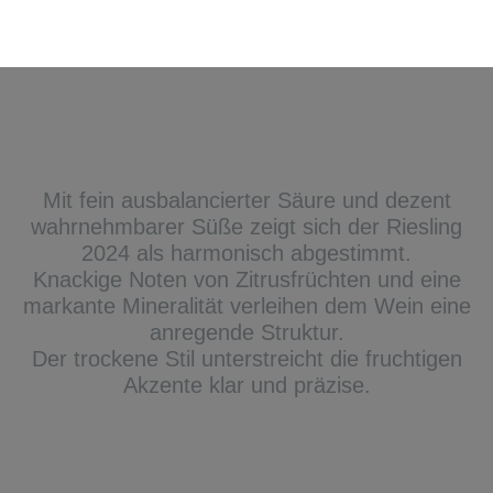
Mit fein ausbalancierter Säure und dezent
wahrnehmbarer Süße zeigt sich der Riesling
2024 als harmonisch abgestimmt.
Knackige Noten von Zitrusfrüchten und eine
markante Mineralität verleihen dem Wein eine
anregende Struktur.
Der trockene Stil unterstreicht die fruchtigen
Akzente klar und präzise.