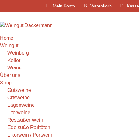
Weiter
Mein Konto
Warenkorb
Kasse
zum
Inhalt
Home
Weingut
Weinberg
Keller
Weine
Über uns
Shop
Gutsweine
Ortsweine
Lagenweine
Literweine
Restsüßer Wein
Edelsüße Raritäten
Likörwein / Portwein