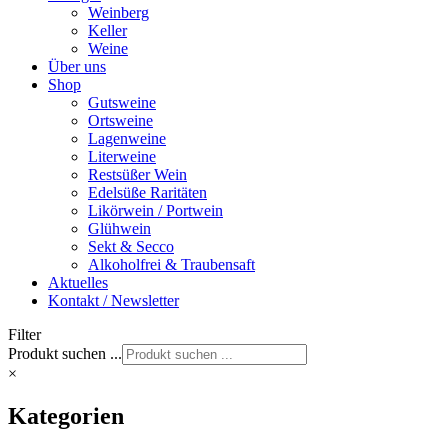
Weinberg
Keller
Weine
Über uns
Shop
Gutsweine
Ortsweine
Lagenweine
Literweine
Restsüßer Wein
Edelsüße Raritäten
Likörwein / Portwein
Glühwein
Sekt & Secco
Alkoholfrei & Traubensaft
Aktuelles
Kontakt / Newsletter
Filter
Produkt suchen ...
×
Kategorien