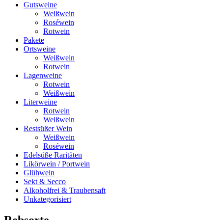
Gutsweine
Weißwein
Roséwein
Rotwein
Pakete
Ortsweine
Weißwein
Rotwein
Lagenweine
Rotwein
Weißwein
Literweine
Rotwein
Weißwein
Restsüßer Wein
Weißwein
Roséwein
Edelsüße Raritäten
Likörwein / Portwein
Glühwein
Sekt & Secco
Alkoholfrei & Traubensaft
Unkategorisiert