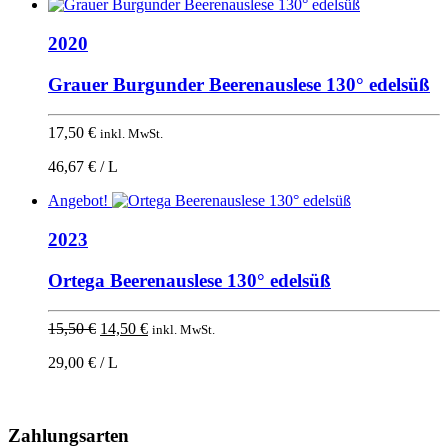
2020
Grauer Burgunder Beerenauslese 130° edelsüß
17,50
€
inkl. MwSt.
46,67 € / L
Angebot!
2023
Ortega Beerenauslese 130° edelsüß
Ursprünglicher
Aktueller
15,50
€
14,50
€
inkl. MwSt.
Preis
Preis
29,00 € / L
war:
ist:
15,50 €
14,50 €.
Nach
oben
Zahlungsarten