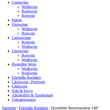
Gutsweine
Weißwein
Roséwein
Rotwein
Pakete
Ortsweine
Weißwein
Rotwein
Lagenweine
Rotwein
Weißwein
Literweine
Rotwein
Weißwein
Restsüßer Wein
Weißwein
Roséwein
Edelsüße Raritäten
Likörwein / Portwein
Glühwein
Sekt & Secco
Alkoholfrei & Traubensaft
Unkategorisiert
Startseite
/
Edelsüße Raritäten
/ Huxelrebe Beerenauslese 148°