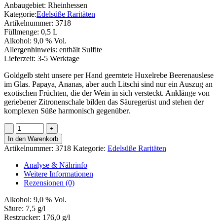
Anbaugebiet:
Rheinhessen
Kategorie:
Edelsüße Raritäten
Artikelnummer:
3718
Füllmenge:
0,5 L
Alkohol:
9,0 % Vol.
Allergenhinweis:
enthält Sulfite
Lieferzeit:
3-5 Werktage
Goldgelb steht unsere per Hand geerntete Huxelrebe Beerenauslese
im Glas. Papaya, Ananas, aber auch Litschi sind nur ein Auszug an
exotischen Früchten, die der Wein in sich versteckt. Anklänge von
geriebener Zitronenschale bilden das Säuregerüst und stehen der
komplexen Süße harmonisch gegenüber.
Huxelrebe
Beerenauslese
In den Warenkorb
148°
Artikelnummer:
3718
Kategorie:
Edelsüße Raritäten
edelsüß
Menge
Analyse & Nährinfo
Weitere Informationen
Rezensionen (0)
Alkohol:
9,0 % Vol.
Säure:
7,5 g/l
Restzucker:
176,0 g/l