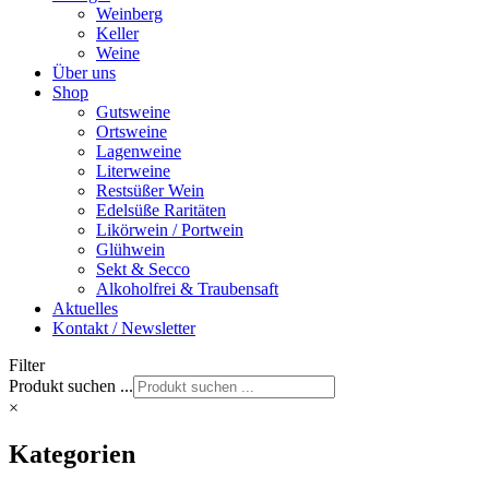
Weinberg
Keller
Weine
Über uns
Shop
Gutsweine
Ortsweine
Lagenweine
Literweine
Restsüßer Wein
Edelsüße Raritäten
Likörwein / Portwein
Glühwein
Sekt & Secco
Alkoholfrei & Traubensaft
Aktuelles
Kontakt / Newsletter
Filter
Produkt suchen ...
×
Kategorien