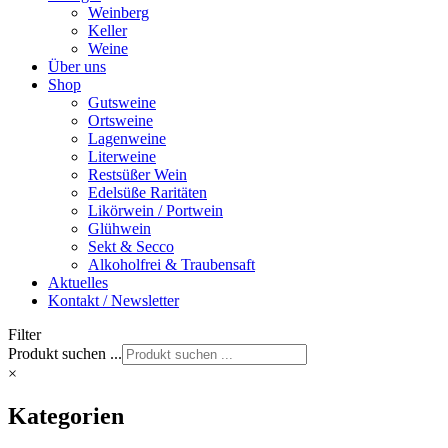
Weinberg
Keller
Weine
Über uns
Shop
Gutsweine
Ortsweine
Lagenweine
Literweine
Restsüßer Wein
Edelsüße Raritäten
Likörwein / Portwein
Glühwein
Sekt & Secco
Alkoholfrei & Traubensaft
Aktuelles
Kontakt / Newsletter
Filter
Produkt suchen ...
×
Kategorien