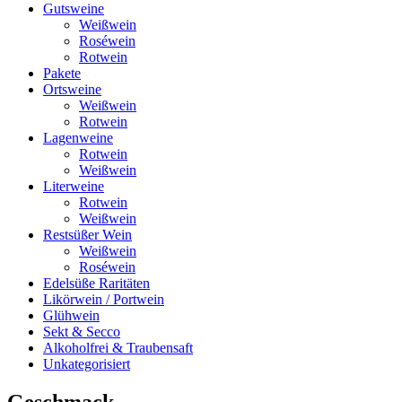
Gutsweine
Weißwein
Roséwein
Rotwein
Pakete
Ortsweine
Weißwein
Rotwein
Lagenweine
Rotwein
Weißwein
Literweine
Rotwein
Weißwein
Restsüßer Wein
Weißwein
Roséwein
Edelsüße Raritäten
Likörwein / Portwein
Glühwein
Sekt & Secco
Alkoholfrei & Traubensaft
Unkategorisiert