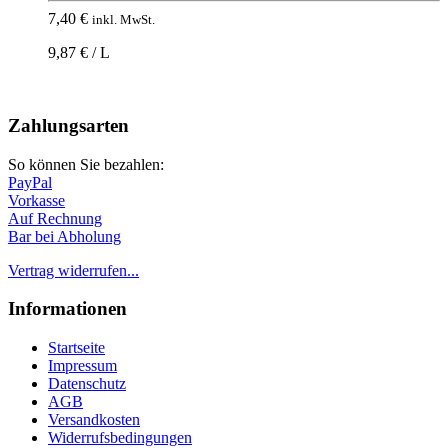
7,40
€
inkl. MwSt.
9,87 € / L
Nach
oben
Zahlungsarten
So können Sie bezahlen:
PayPal
Vorkasse
Auf Rechnung
Bar bei Abholung
Vertrag widerrufen...
Informationen
Startseite
Impressum
Datenschutz
AGB
Versandkosten
Widerrufsbedingungen