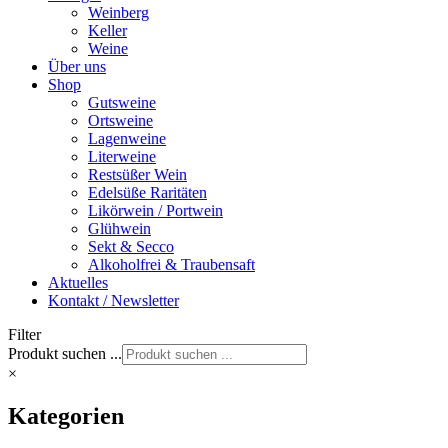
Weinberg
Keller
Weine
Über uns
Shop
Gutsweine
Ortsweine
Lagenweine
Literweine
Restsüßer Wein
Edelsüße Raritäten
Likörwein / Portwein
Glühwein
Sekt & Secco
Alkoholfrei & Traubensaft
Aktuelles
Kontakt / Newsletter
Filter
Produkt suchen ...
×
Kategorien