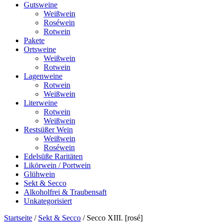
Gutsweine
Weißwein
Roséwein
Rotwein
Pakete
Ortsweine
Weißwein
Rotwein
Lagenweine
Rotwein
Weißwein
Literweine
Rotwein
Weißwein
Restsüßer Wein
Weißwein
Roséwein
Edelsüße Raritäten
Likörwein / Portwein
Glühwein
Sekt & Secco
Alkoholfrei & Traubensaft
Unkategorisiert
Startseite
/
Sekt & Secco
/ Secco XIII. [rosé]