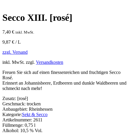
Secco XIII. [rosé]
7,40
€
inkl. MwSt.
9,87 € / L
zzgl. Versand
inkl. MwSt.
zzgl.
Versandkosten
Freuen Sie sich auf einen finessenreichen und fruchtigen Secco
Rosé.
Erinnert an Johannisbeere, Erdbeeren und dunkle Waldbeeren und
schmeckt nach mehr!
Zusatz:
[rosé]
Geschmack:
trocken
Anbaugebiet:
Rheinhessen
Kategorie:
Sekt & Secco
Artikelnummer:
2611
Füllmenge:
0,75 l
Alkohol:
10,5 % Vol.