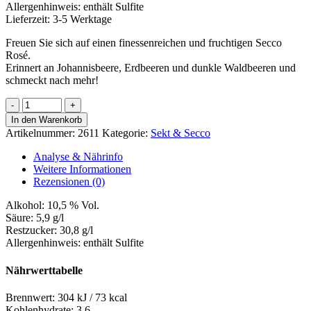
Allergenhinweis:
enthält Sulfite
Lieferzeit:
3-5 Werktage
Freuen Sie sich auf einen finessenreichen und fruchtigen Secco
Rosé.
Erinnert an Johannisbeere, Erdbeeren und dunkle Waldbeeren und
schmeckt nach mehr!
Secco
XIII.
In den Warenkorb
[rosé]
Artikelnummer:
2611
Kategorie:
Sekt & Secco
Menge
Analyse & Nährinfo
Weitere Informationen
Rezensionen (0)
Alkohol:
10,5 % Vol.
Säure:
5,9 g/l
Restzucker:
30,8 g/l
Allergenhinweis:
enthält Sulfite
Nährwerttabelle
Brennwert:
304 kJ / 73 kcal
Kohlenhydrate:
3,6