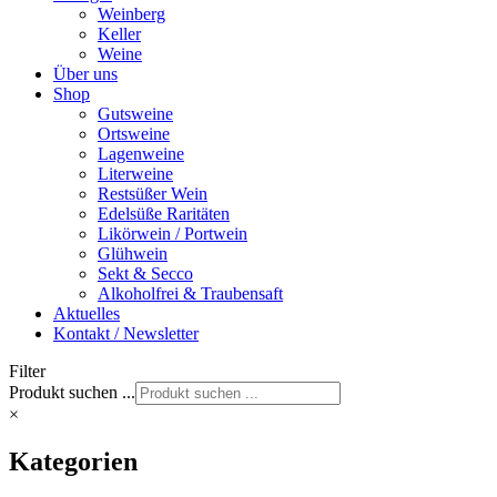
Weinberg
Keller
Weine
Über uns
Shop
Gutsweine
Ortsweine
Lagenweine
Literweine
Restsüßer Wein
Edelsüße Raritäten
Likörwein / Portwein
Glühwein
Sekt & Secco
Alkoholfrei & Traubensaft
Aktuelles
Kontakt / Newsletter
Filter
Produkt suchen ...
×
Kategorien