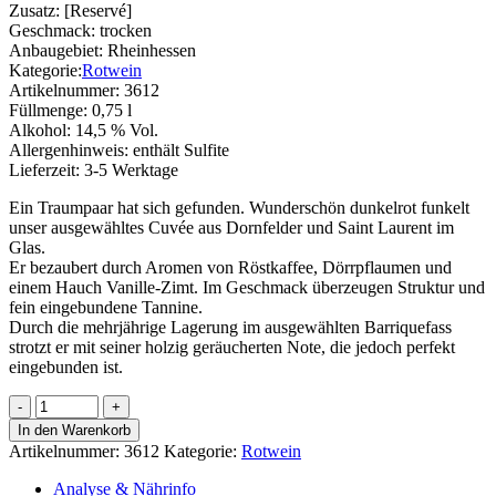
Zusatz:
[Reservé]
Geschmack:
trocken
Anbaugebiet:
Rheinhessen
Kategorie:
Rotwein
Artikelnummer:
3612
Füllmenge:
0,75 l
Alkohol:
14,5 % Vol.
Allergenhinweis:
enthält Sulfite
Lieferzeit:
3-5 Werktage
Ein Traumpaar hat sich gefunden. Wunderschön dunkelrot funkelt
unser ausgewähltes Cuvée aus Dornfelder und Saint Laurent im
Glas.
Er bezaubert durch Aromen von Röstkaffee, Dörrpflaumen und
einem Hauch Vanille-Zimt. Im Geschmack überzeugen Struktur und
fein eingebundene Tannine.
Durch die mehrjährige Lagerung im ausgewählten Barriquefass
strotzt er mit seiner holzig geräucherten Note, die jedoch perfekt
eingebunden ist.
Schwarzer
Goliath
In den Warenkorb
[Réserve]
Artikelnummer:
3612
Kategorie:
Rotwein
Menge
Analyse & Nährinfo