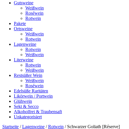
Gutsweine
Weißwein
Roséwein
Rotwein
Pakete
Ortsweine
Weißwein
Rotwein
Lagenweine
Rotwein
Weißwein
Literweine
Rotwein
Weißwein
Restsüßer Wein
Weißwein
Roséwein
Edelsüße Raritäten
Likörwein / Portwein
Glühwein
Sekt & Secco
Alkoholfrei & Traubensaft
Unkategorisiert
Startseite
/
Lagenweine
/
Rotwein
/ Schwarzer Goliath [Réserve]