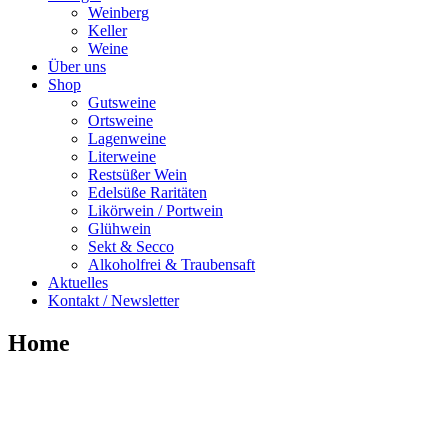
Weinberg
Keller
Weine
Über uns
Shop
Gutsweine
Ortsweine
Lagenweine
Literweine
Restsüßer Wein
Edelsüße Raritäten
Likörwein / Portwein
Glühwein
Sekt & Secco
Alkoholfrei & Traubensaft
Aktuelles
Kontakt / Newsletter
Home
ALLES AUS EINER HAND