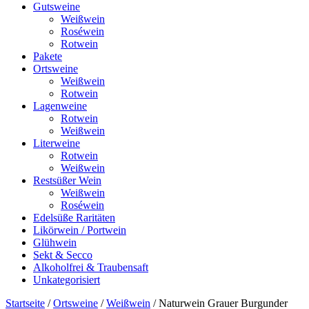
Gutsweine
Weißwein
Roséwein
Rotwein
Pakete
Ortsweine
Weißwein
Rotwein
Lagenweine
Rotwein
Weißwein
Literweine
Rotwein
Weißwein
Restsüßer Wein
Weißwein
Roséwein
Edelsüße Raritäten
Likörwein / Portwein
Glühwein
Sekt & Secco
Alkoholfrei & Traubensaft
Unkategorisiert
Startseite
/
Ortsweine
/
Weißwein
/ Naturwein Grauer Burgunder