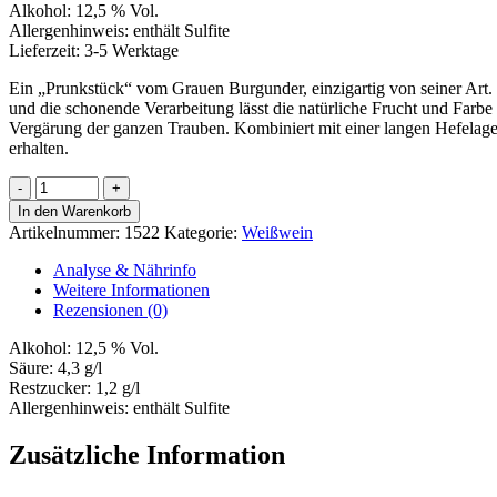
Alkohol:
12,5 % Vol.
Allergenhinweis:
enthält Sulfite
Lieferzeit:
3-5 Werktage
Ein „Prunkstück“ vom Grauen Burgunder, einzigartig von seiner Art
und die schonende Verarbeitung lässt die natürliche Frucht und Farbe 
Vergärung der ganzen Trauben. Kombiniert mit einer langen Hefelage
erhalten.
Naturwein
Grauer
In den Warenkorb
Burgunder
Artikelnummer:
1522
Kategorie:
Weißwein
Menge
Analyse & Nährinfo
Weitere Informationen
Rezensionen (0)
Alkohol:
12,5 % Vol.
Säure:
4,3 g/l
Restzucker:
1,2 g/l
Allergenhinweis:
enthält Sulfite
Zusätzliche Information