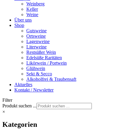
Weinberg
Keller
Weine
Über uns
Shop
Gutsweine
Ortsweine
Lagenweine
Literweine
Restsüßer Wein
Edelsüße Raritäten
Likörwein / Portwein
Glühwein
Sekt & Secco
Alkoholfrei & Traubensaft
Aktuelles
Kontakt / Newsletter
Filter
Produkt suchen ...
×
Kategorien