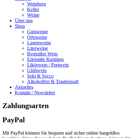
Weinberg
Keller
Weine
Über uns
Shop
Gutsweine
Ortsweine
Lagenweine
Literweine
Restsüßer Wein
Edelsüße Raritäten
Likörwein / Portwein
Glühwein
Sekt & Secco
Alkoholfrei & Traubensaft
Aktuelles
Kontakt / Newsletter
Zahlungsarten
PayPal
Mit PayPal können Sie bequem und sicher online bargeldlos